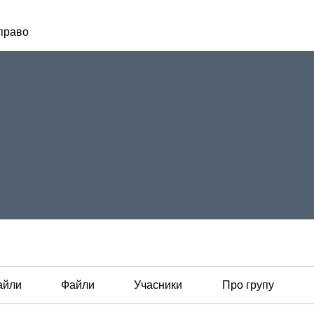
право
айли
Файли
Учасники
Про групу