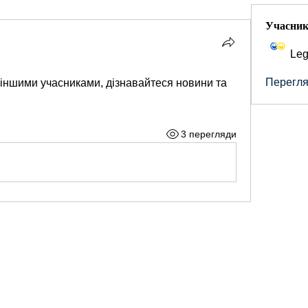
Учасни
Leg
Переглян
з іншими учасниками, дізнавайтеся новини та 
3 перегляди