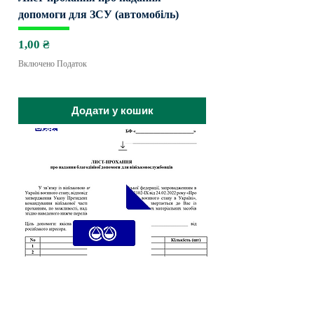
допомоги для ЗСУ (автомобіль)
Ціна
1,00 ₴
Включено Податок
Додати у кошик