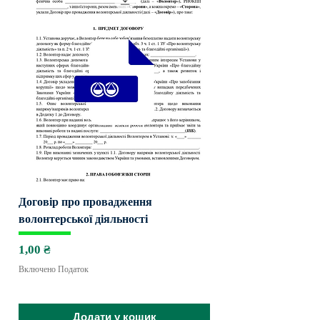
Договір про провадження
волонтерської діяльності
Ціна
1,00 ₴
Включено Податок
Додати у кошик