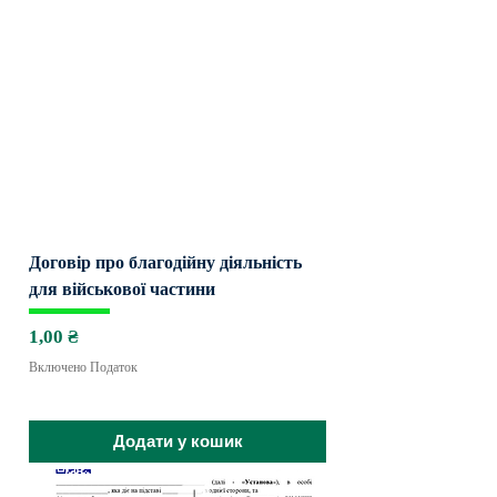
Договір про благодійну діяльність
для військової частини
Ціна
1,00 ₴
Включено Податок
Додати у кошик