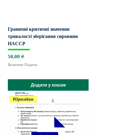
Граничні критичні значення
тривалості зберігання сировини
HACCP
Ціна
50,00 ₴
Включено Податок
Додати у кошик
Юрособам