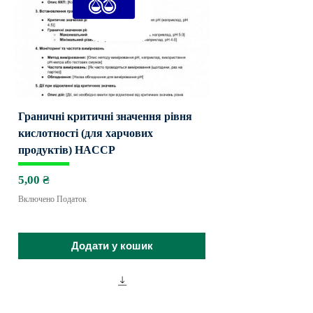
Граничні критичні значення рівня
кислотності (для харчових
продуктів) HACCP
Ціна
5,00 ₴
Включено Податок
Додати у кошик