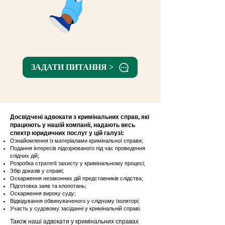
ЗАДАТИ ПИТАННЯ >
Досвідчені адвокати з кримінальних справ, які
працюють у нашій компанії, надають весь
спектр юридичних послуг у цій галузі:
Ознайомлення із матеріалами кримінальної справи;
Подання інтересів підозрюваного під час проведення
слідчих дій;
Розробка стратегії захисту у кримінальному процесі;
Збір доказів у справі;
Оскарження незаконних дій представників слідства;
Підготовка заяв та клопотань;
Оскарження вироку суду;
Відвідування обвинуваченого у слідчому ізоляторі;
Участь у судовому засіданні у кримінальній справі.
Також наші адвокати у кримінальних справах