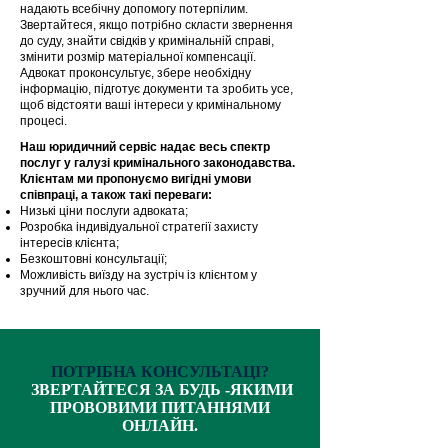
надають всебічну допомогу потерпілим.
Звертайтеся, якщо потрібно скласти звернення
до суду, знайти свідків у кримінальній справі,
змінити розмір матеріальної компенсації.
Адвокат проконсультує, збере необхідну
інформацію, підготує документи та зробить усе,
щоб відстояти ваші інтереси у кримінальному
процесі.
Наш юридичний сервіс надає весь спектр
послуг у галузі кримінального законодавства.
Клієнтам ми пропонуємо вигідні умови
співпраці, а також такі переваги:
Низькі ціни послуги адвоката;
Розробка індивідуальної стратегії захисту
інтересів клієнта;
Безкоштовні консультації;
Можливість виїзду на зустріч із клієнтом у
зручний для нього час.
ПОТРІБНА КОНСУЛЬТАЦІ?
ЗВЕРТАЙТЕСЯ ЗА БУДЬ -ЯКИМИ
ПРОВОВИМИ ПИТАННЯМИ
ОНЛАЙН.