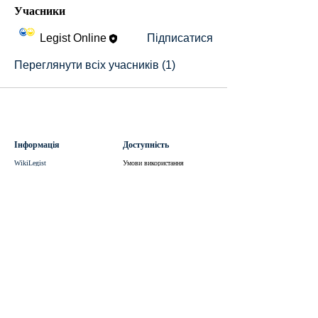
Учасники
Legist Online
Підписатися
Переглянути всіх учасників (1)
Інформація
Доступність
WikiLegist
Умови використання
Форум
Політика конфіденційності
Спільнота
Права користувачів
Події
Політика відшкодування
Академія
Публічний договір
Умови співпраці
Виконавцям
Приєднатися
Політика поведінки
Умови використання
Політика конфіденційності
Умови співпраці