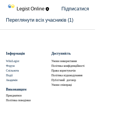
Legist Online
Підписатися
Переглянути всіх учасників (1)
Інформація
Доступність
WikiLegist
Умови використання
Форум
Політика конфіденційності
Спільнота
Права користувачів
Події
Політика відшкодування
Академія
Публічний договір
Умови співпраці
Виконавцям
Приєднатися
Політика поведінки
Умови використання
Політика конфіденційності
Умови співпраці