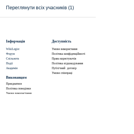
Переглянути всіх учасників (1)
Інформація
Доступність
WikiLegist
Умови використання
Форум
Політика конфіденційності
Спільнота
Права користувачів
Події
Політика відшкодування
Академія
Публічний договір
Умови співпраці
Виконавцям
Приєднатися
Політика поведінки
Умови використання
Політика конфіденційності
Умови співпраці
Центр турботи