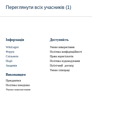
Переглянути всіх учасників (1)
Інформація
Доступність
WikiLegist
Умови використання
Форум
Політика конфіденційності
Спільнота
Права користувачів
Події
Політика відшкодування
Академія
Публічний договір
Умови співпраці
Виконавцям
Приєднатися
Політика поведінки
Умови використання
Політика конфіденційності
Умови співпраці
Центр турботи