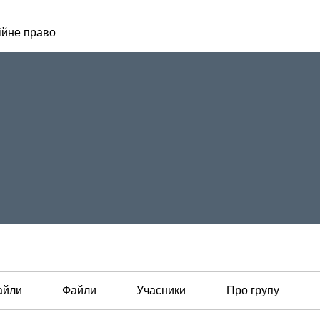
ійне право
айли
Файли
Учасники
Про групу