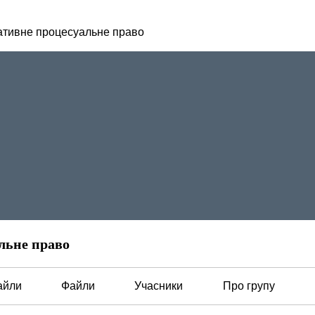
ативне процесуальне право
льне право
айли
Файли
Учасники
Про групу