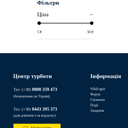
Фільтри
Ціна
5 ₴
50 ₴
Центр турботи
Інформація
0800 359 473
WikiLegist
Тел: (+38)
Форум
(безкоштовно по Україні)
Спільнота
Події
0443 395 373​​
Тел:
(+38)
Академія
для дзвінків з-за кордону
(
)