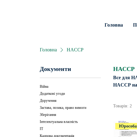
Головна
П
Головна
HACCP
Документи
HACCP
Все для HA
HACCP на в
Війна
Додаткові угоди
Доручення
Товарів: 2
Застава, позика, право вимоги
Зберігання
Інтелектуальна власність
Юрособ
ІТ
Кадрова документація