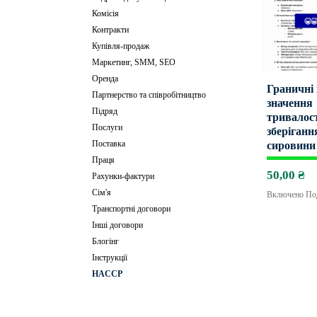
Комісія
Контракти
Купівля-продаж
Маркетинг, SMM, SEO
Оренда
Шви
Граничні
Партнерство та співробітництво
значення
Підряд
тривалос
пере
Послуги
зберіганн
Поставка
сировин
Праця
Ціна
50,00 ₴
Рахунки-фактури
Сім'я
Включено По
Транспортні договори
Інші договори
Блогінг
Інструкції
HACCP