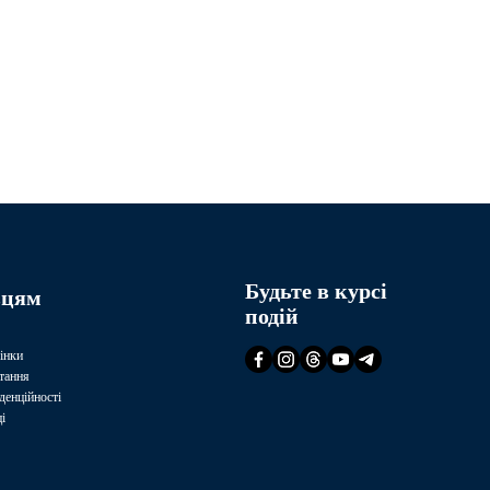
Будьте в курсі
вцям
подій
інки
тання
денційності
і