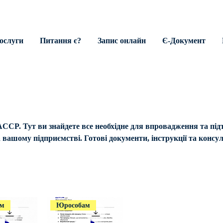
ослуги
Питання є?
Запис онлайн
Є-Документ
CCP. Тут ви знайдете все необхідне для впровадження та пі
ашому підприємстві. Готові документи, інструкції та консуль
ам
Юрособам