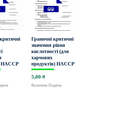
дкий
Швидкий
 критичні
Граничні критичні
значення рівня
ті
кислотності (для
гляд
перегляд
я
харчових
и HACCP
продуктів) HACCP
Ціна
5,00 ₴
даток
Включено Податок