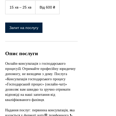
Від
600
15 хв – 25 хв
1
Від 600 ₴
українських
гривень
5
х
в
–
Запит на послугу
2
5
х
в
Опис послуги
Онлайн-консультація з господарського
процесу⚖️ Отримайте професійну юридичну
допомогу, не виходячи з дому. Послуга
«Консультація господарського процесу
«Господарський процес» (онлайн-чат)»
дозволяє вам швидко та зручно отримати
відповіді на ваші запитання від
кваліфікованого фахівця.
Надання послуг: первинна консультація, яка
надається у форматі чату💬 телефонного 📞