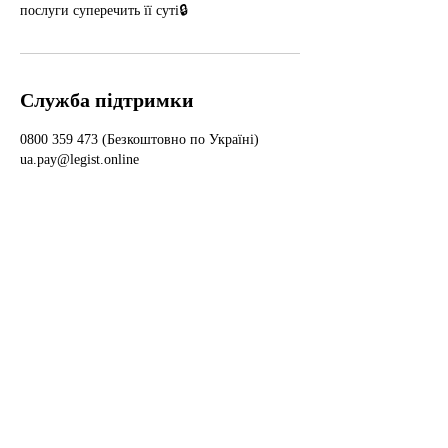
послуги суперечить її суті🔒
Служба підтримки
0800 359 473 (Безкоштовно по Україні)
ua.pay@legist.online
Інформація
Доступність
WikiLegist
Умови використання
Форум
Політика конфіденційності
Спільнота
Права користувачів
Події
Політика відшкодування
Академія
Публічний договір
Умови співпраці
Виконавцям