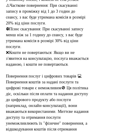
⚠️Часткове повернення: При скасуванні
запису в проміжку від 1 до 3 годин до
сеансу, з вас буде утримана комісія в розмірі
20% від ціни послуги.
⛔Пізнє скасування: При скасуванні запису
менш ніж за 1 годину до сеансу, з вас буде
утримана комісія в розмірі 30% від ціни
послуги.
❌Кошти не повертаються: Якщо ви не
з'явитеся на консультацію, послуга вважається
наданою, і кошти не повертаються.
Повернення послуг і цифрових товарів 💻
Повернення коштів за надані послуги та
цифрові товари є неможливим🚫 Ця політика
діє, оскільки після оплати та надання доступу
до цифрового продукту або послуги
(наприклад, онлайн-консультації), вони
вважаються використаними. Миттєве надання
доступу та отримання послуги
унеможливлюють їх "фізичне" повернення, а
відшкодування коштів після отримання