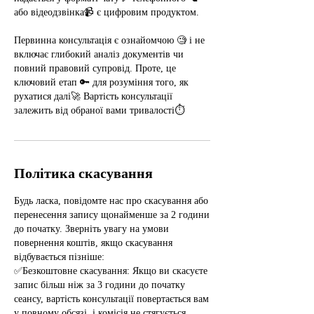
або відеодзвінка📹 є цифровим продуктом.
Первинна консультація є ознайомчою 🧐 і не
включає глибокий аналіз документів чи
повний правовий супровід. Проте, це
ключовий етап 🔑 для розуміння того, як
рухатися далі🚀 Вартість консультації
залежить від обраної вами тривалості⏱️
Політика скасування
Будь ласка, повідомте нас про скасування або
перенесення запису щонайменше за 2 години
до початку. Зверніть увагу на умови
повернення коштів, якщо скасування
відбувається пізніше:
✅Безкоштовне скасування: Якщо ви скасуєте
запис більш ніж за 3 години до початку
сеансу, вартість консультації повертається вам
у повному обсязі, і комісія не стягується.