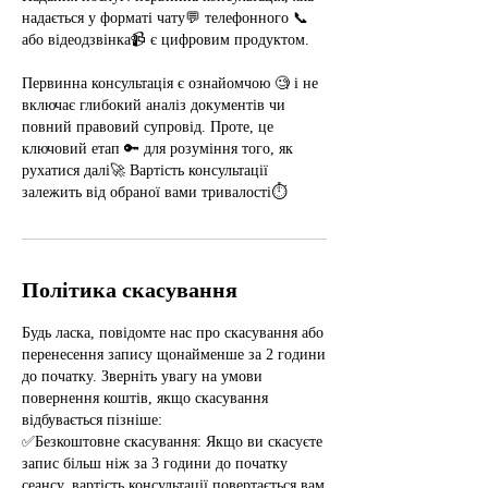
надається у форматі чату💬 телефонного 📞
або відеодзвінка📹 є цифровим продуктом.
Первинна консультація є ознайомчою 🧐 і не
включає глибокий аналіз документів чи
повний правовий супровід. Проте, це
ключовий етап 🔑 для розуміння того, як
рухатися далі🚀 Вартість консультації
залежить від обраної вами тривалості⏱️
Політика скасування
Будь ласка, повідомте нас про скасування або
перенесення запису щонайменше за 2 години
до початку. Зверніть увагу на умови
повернення коштів, якщо скасування
відбувається пізніше:
✅Безкоштовне скасування: Якщо ви скасуєте
запис більш ніж за 3 години до початку
сеансу, вартість консультації повертається вам