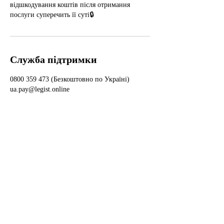
відшкодування коштів після отримання
послуги суперечить її суті🔒
Служба підтримки
0800 359 473 (Безкоштовно по Україні)
ua.pay@legist.online
Інформація
Доступність
WikiLegist
Умови використання
Форум
Політика конфіденційності
Спільнота
Права користувачів
Події
Політика відшкодування
Академія
Публічний договір
Умови співпраці