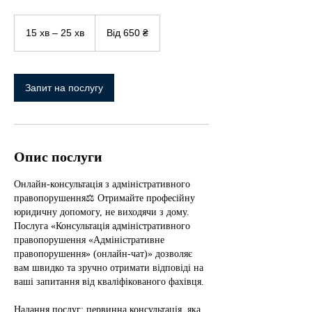
Від
650
15 хв – 25 хв
1
Від 650 ₴
українських
гривень
5
х
в
–
Запит на послугу
2
5
х
в
Опис послуги
Онлайн-консультація з адміністративного
правопорушення⚖️ Отримайте професійну
юридичну допомогу, не виходячи з дому.
Послуга «Консультація адміністративного
правопорушення «Адміністративне
правопорушення» (онлайн-чат)» дозволяє
вам швидко та зручно отримати відповіді на
ваші запитання від кваліфікованого фахівця.
Надання послуг: первинна консультація, яка