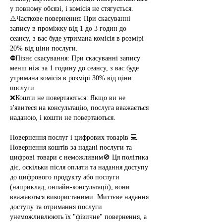
у повному обсязі, і комісія не стягується.
⚠️Часткове повернення: При скасуванні
запису в проміжку від 1 до 3 годин до
сеансу, з вас буде утримана комісія в розмірі
20% від ціни послуги.
⛔Пізнє скасування: При скасуванні запису
менш ніж за 1 годину до сеансу, з вас буде
утримана комісія в розмірі 30% від ціни
послуги.
❌Кошти не повертаються: Якщо ви не
з'явитеся на консультацію, послуга вважається
наданою, і кошти не повертаються.
Повернення послуг і цифрових товарів 💻
Повернення коштів за надані послуги та
цифрові товари є неможливим🚫 Ця політика
діє, оскільки після оплати та надання доступу
до цифрового продукту або послуги
(наприклад, онлайн-консультації), вони
вважаються використаними. Миттєве надання
доступу та отримання послуги
унеможливлюють їх "фізичне" повернення, а