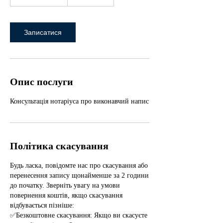
0
х
в
–
Записатися
1
г
о
Опис послуги
Консультація нотаріуса про виконавчий напис
Політика скасування
Будь ласка, повідомте нас про скасування або
перенесення запису щонайменше за 2 години
до початку. Зверніть увагу на умови
повернення коштів, якщо скасування
відбувається пізніше:
✅Безкоштовне скасування: Якщо ви скасуєте