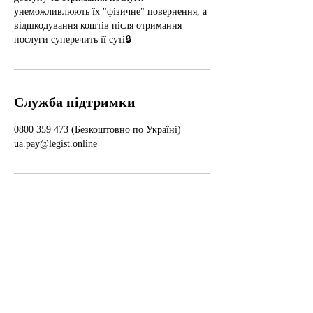
унеможливлюють їх "фізичне" повернення, а
відшкодування коштів після отримання
послуги суперечить її суті🔒
Служба підтримки
0800 359 473 (Безкоштовно по Україні)
ua.pay@legist.online
Інформація
Доступність
WikiLegist
Умови використання
Форум
Політика конфіденційності
Спільнота
Права користувачів
Події
Політика відшкодування