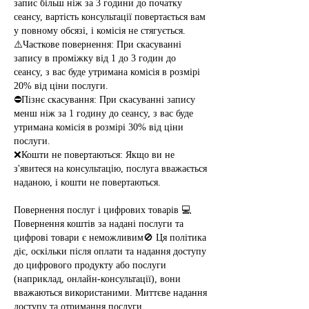
запис більш ніж за 3 години до початку
сеансу, вартість консультації повертається вам
у повному обсязі, і комісія не стягується.
⚠️Часткове повернення: При скасуванні
запису в проміжку від 1 до 3 годин до
сеансу, з вас буде утримана комісія в розмірі
20% від ціни послуги.
⛔Пізнє скасування: При скасуванні запису
менш ніж за 1 годину до сеансу, з вас буде
утримана комісія в розмірі 30% від ціни
послуги.
❌Кошти не повертаються: Якщо ви не
з'явитеся на консультацію, послуга вважається
наданою, і кошти не повертаються.
Повернення послуг і цифрових товарів 💻
Повернення коштів за надані послуги та
цифрові товари є неможливим🚫 Ця політика
діє, оскільки після оплати та надання доступу
до цифрового продукту або послуги
(наприклад, онлайн-консультації), вони
вважаються використаними. Миттєве надання
доступу та отримання послуги