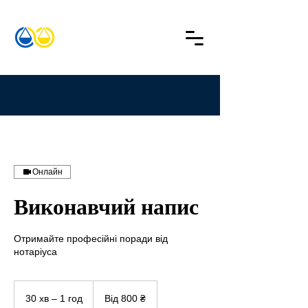
Онлайн
Виконавчий напис
Отримайте професійні поради від
нотаріуса
Від
800
30 хв – 1 год
3
Від 800 ₴
українських
гривень