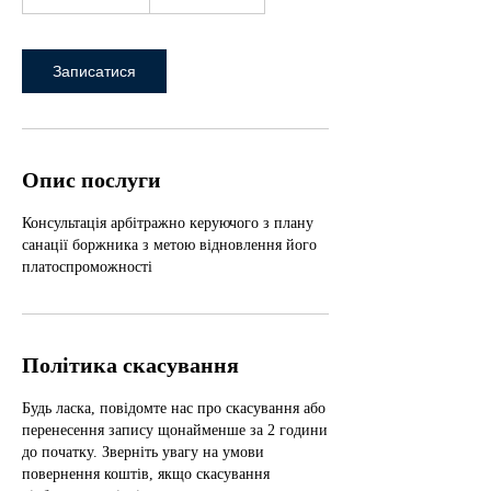
0
х
в
–
Записатися
4
5
х
в
Опис послуги
Консультація арбітражно керуючого з плану
санації боржника з метою відновлення його
платоспроможності
Політика скасування
Будь ласка, повідомте нас про скасування або
перенесення запису щонайменше за 2 години
до початку. Зверніть увагу на умови
повернення коштів, якщо скасування