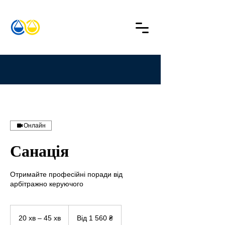
Онлайн
Санація
Отримайте професійні поради від
арбітражно керуючого
Від
1 560
20 хв – 45 хв
2
Від 1 560 ₴
українських
гривень