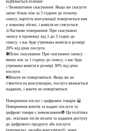
відбувається пізніше:
✅Безкоштовне скасування: Якщо ви скасуєте
запис більш ніж за 3 години до початку
сеансу, вартість консультації повертається вам
у повному обсязі, і комісія не стягується.
⚠️Часткове повернення: При скасуванні
запису в проміжку від 1 до 3 годин до
сеансу, з вас буде утримана комісія в розмірі
20% від ціни послуги.
⛔Пізнє скасування: При скасуванні запису
менш ніж за 1 годину до сеансу, з вас буде
утримана комісія в розмірі 30% від ціни
послуги.
❌Кошти не повертаються: Якщо ви не
з'явитеся на консультацію, послуга вважається
наданою, і кошти не повертаються.
Повернення послуг і цифрових товарів 💻
Повернення коштів за надані послуги та
цифрові товари є неможливим🚫 Ця політика
діє, оскільки після оплати та надання доступу
до цифрового продукту або послуги
(наприклад, онлайн-консультації), вони