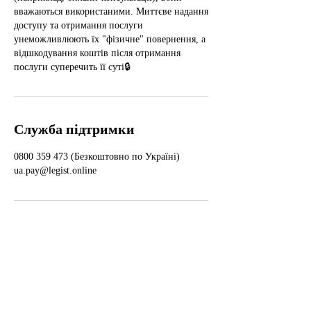
вважаються використаними. Миттєве надання
доступу та отримання послуги
унеможливлюють їх "фізичне" повернення, а
відшкодування коштів після отримання
послуги суперечить її суті🔒
Служба підтримки
0800 359 473 (Безкоштовно по Україні)
ua.pay@legist.online
Інформація
Доступність
WikiLegist
Умови використання
Форум
Політика конфіденційності