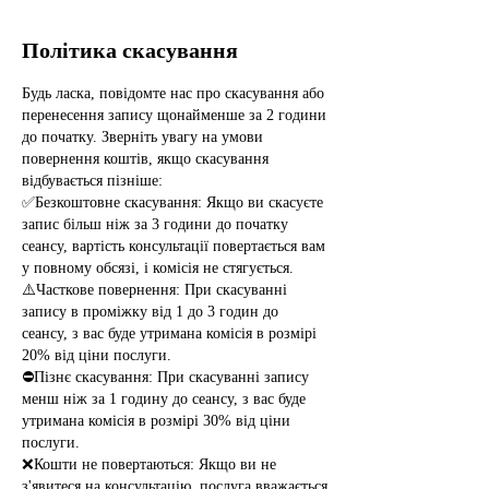
Політика скасування
Будь ласка, повідомте нас про скасування або
перенесення запису щонайменше за 2 години
до початку. Зверніть увагу на умови
повернення коштів, якщо скасування
відбувається пізніше:
✅Безкоштовне скасування: Якщо ви скасуєте
запис більш ніж за 3 години до початку
сеансу, вартість консультації повертається вам
у повному обсязі, і комісія не стягується.
⚠️Часткове повернення: При скасуванні
запису в проміжку від 1 до 3 годин до
сеансу, з вас буде утримана комісія в розмірі
20% від ціни послуги.
⛔Пізнє скасування: При скасуванні запису
менш ніж за 1 годину до сеансу, з вас буде
утримана комісія в розмірі 30% від ціни
послуги.
❌Кошти не повертаються: Якщо ви не
з'явитеся на консультацію, послуга вважається