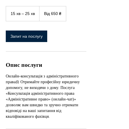
Від
650
15 хв – 25 хв
1
Від 650 ₴
українських
гривень
5
х
в
–
Запит на послугу
2
5
х
в
Опис послуги
Онлайн-консультація з адміністративного
права⚖️ Отримайте професійну юридичну
допомогу, не виходячи з дому. Послуга
«Консультація адміністративного права
«Адміністративне право» (онлайн-чат)»
дозволяє вам швидко та зручно отримати
відповіді на ваші запитання від
кваліфікованого фахівця.