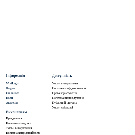
Інформація
Доступність
WikiLegist
Умови використання
Форум
Політика конфіденційності
Спільнота
Права користувачів
Події
Політика відшкодування
Академія
Публічний договір
Умови співпраці
Виконавцям
Приєднатися
Політика поведінки
Умови використання
Політика конфіденційності