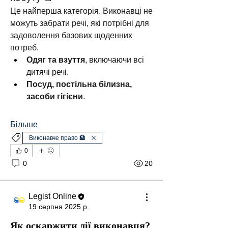
Це найперша категорія. Виконавці не 
можуть забрати речі, які потрібні для 
задоволення базових щоденних 
потреб.
Одяг та взуття
, включаючи всі 
дитячі речі.
Посуд, постільна білизна, 
засоби гігієни
.
Більше
Виконавче право 🏦
0
0
20
Legist Online
19 серпня 2025 р.
Як оскаржити дії виконавця?