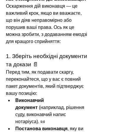
Оскарження дій виконавця — це 
важливий крок, якщо ви вважаєте, 
що він діяв неправомірно або 
порушив ваші права. Ось як це 
можна зробити, з додаванням емодзі 
для кращого сприйняття:
1. Зберіть необхідні документи 
та докази 📄
Перед тим, як подавати скаргу, 
переконайтеся, що у вас є повний 
пакет документів, який підтверджує 
вашу позицію:
Виконавчий 
документ
 (наприклад, рішення 
суду, виконавчий напис 
нотаріуса). 📜
Про групу
Постанова виконавця
, яку ви 
Важливі юридичні питання, які варто