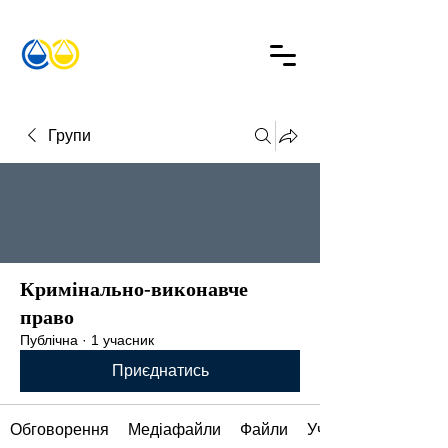
Групи
Кримінально-виконавче
право
Публічна
·
1 учасник
Приєднатись
Обговорення
Медіафайли
Файли
Учасники