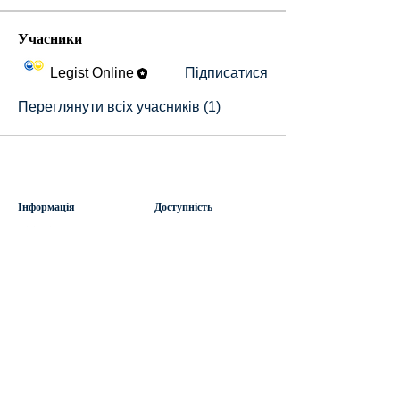
Учасники
Legist Online
Підписатися
Переглянути всіх учасників (1)
Інформація
Доступність
WikiLegist
Умови використання
Форум
Політика конфіденційності
Спільнота
Права користувачів
Події
Політика відшкодування
Академія
Публічний договір
Умови співпраці
Виконавцям
Приєднатися
Політика поведінки
Умови використання
Політика конфіденційності
Умови співпраці