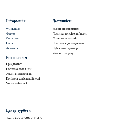
Інформація
Доступність
WikiLegist
Умови використання
Форум
Політика конфіденційності
Спільнота
Права користувачів
Події
Політика відшкодування
Академія
Публічний договір
Умови співпраці
Виконавцям
Приєднатися
Політика поведінки
Умови використання
Політика конфіденційності
Умови співпраці
Центр турботи
Тел: (+38)
0800 359 473
(безкоштовно по Україні)