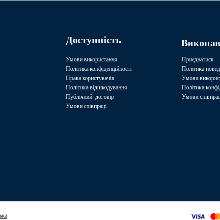
Доступність
Викона
Умови використання
Приєднатися
Політика конфіденційності
Політика повед
Права користувачів
Умови викорис
Політика відшкодування
Політика конфі
Публічний договір
Умови співпрац
Умови співпраці
ька