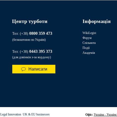
Центр турботи
Інформація
0800 359 473
WikiLegist
Тел: (+38)
Форум
(безкоштовно по Україні)
Спільнота
Події
0443 395 373​​
Тел:
(+38)
Академія
для дзвінків з-за кордону
(
)
Написати
 Legal Innovation UK & EU businesses
Офіс:
Україна - Українс