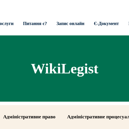
ослуги
Питання є?
Запис онлайн
Є-Документ
WikiLegist
Адміністративне право
Адміністративне процесуа