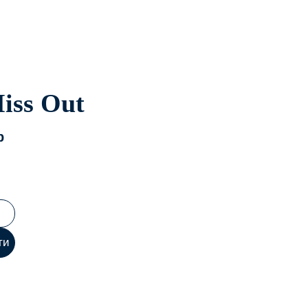
iss Out
p
ти