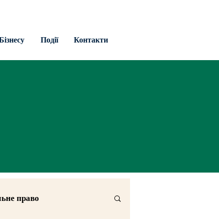
Бізнесу
Події
Контакти
льне право