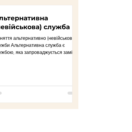
раво
льтернативна
невійськова) служба
іяльність
няття альтернативно (невійськової)
ужби Альтернативна служба є
ужбою, яка запроваджується замість
уційне право
оходження строкової військової...
Митне право
о
Трудове право
ійськовослужбовцям