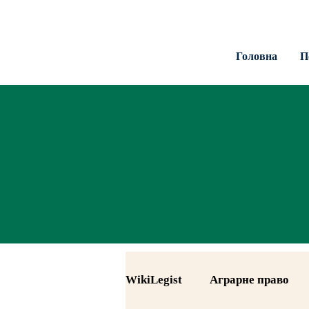
Головна
П
WikiLegist
Аграрне право