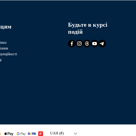
Будьте в курсі
вцям
подій
інки
тання
денційності
і
UAH (₴)