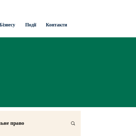
Бізнесу
Події
Контакти
льне право