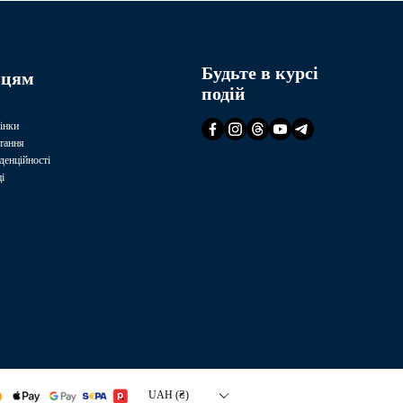
Будьте в курсі
вцям
подій
інки
тання
денційності
і
UAH (₴)