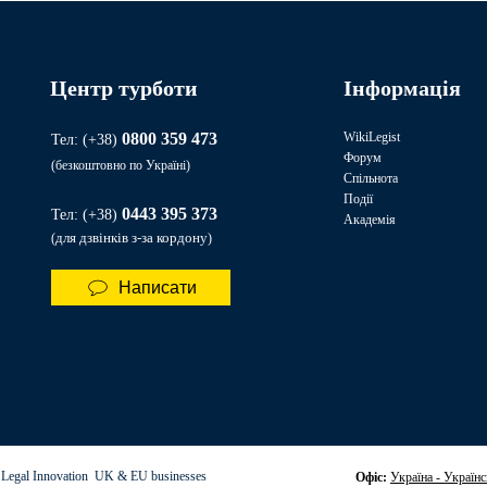
Центр турботи
Інформація
0800 359 473
WikiLegist
Тел: (+38)
Форум
(безкоштовно по Україні)
Спільнота
Події
0443 395 373​​
Тел:
(+38)
Академія
для дзвінків з-за кордону
(
)
Написати
 Legal Innovation UK & EU businesses
Офіс:
Україна - Українс