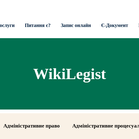
ослуги
Питання є?
Запис онлайн
Є-Документ
WikiLegist
Адміністративне право
Адміністративне процесуа