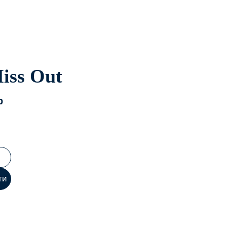
iss Out
p
ти