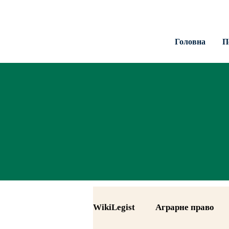
Головна
П
WikiLegist
Аграрне право