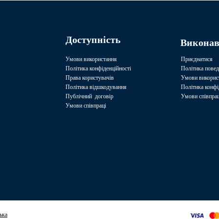
Доступність
Викона
Умови використання
Приєднатися
Політика конфіденційності
Політика повед
Права користувачів
Умови викорис
Політика відшкодування
Політика конфі
Публічний договір
Умови співпрац
Умови співпраці
ька