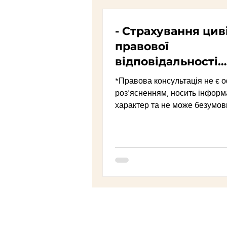
Адміністративне правопору
- Страхування цив
правової
Господарський процес
відповідальності
власників наземн
*Правова консультація не є 
транспортних зас
роз'ясненням, носить інформ
Військовий обов'язок
С
(автоцивілка)
характер та не може безумов
застосовуватися в кожному...
Кримінальне право
Кри
Міжнародне право
Нота
Фінансове право
Цивіл