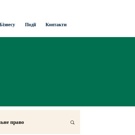
Бізнесу
Події
Контакти
льне право