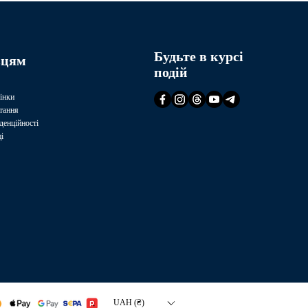
Будьте в курсі
вцям
подій
інки
тання
денційності
і
UAH (₴)