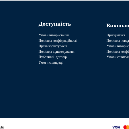
Доступність
Викона
Умови використання
Приєднатися
Політика конфіденційності
Політика повед
Права користувачів
Умови викорис
Політика відшкодування
Політика конфі
Публічний договір
Умови співпрац
Умови співпраці
ька