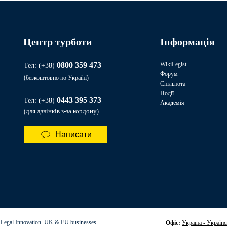
Центр турботи
Інформація
0800 359 473
WikiLegist
Тел: (+38)
Форум
(безкоштовно по Україні)
Спільнота
Події
0443 395 373​​
Тел:
(+38)
Академія
для дзвінків з-за кордону
(
)
Написати
 Legal Innovation UK & EU businesses
Офіс:
Україна - Українс