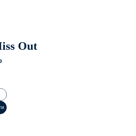
iss Out
p
ти