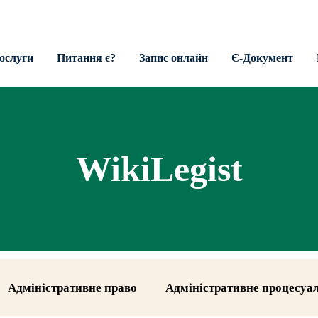
ослуги
Питання є?
Запис онлайн
Є-Документ
WikiLegist
Адміністративне право
Адміністративне процесуа