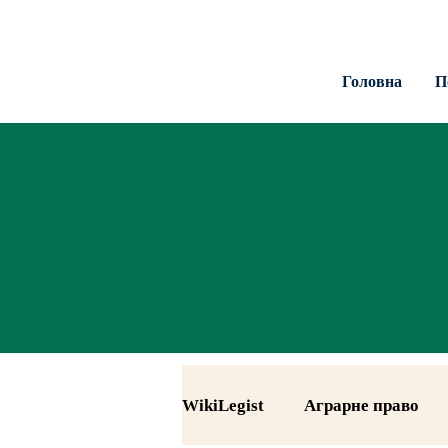
Головна
П
WikiLegist
Аграрне право