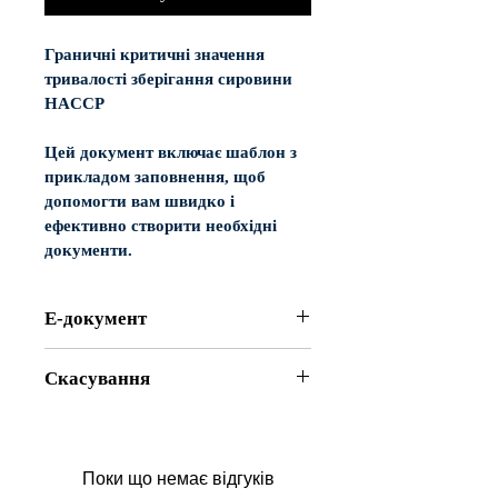
Граничні критичні значення 
тривалості зберігання сировини 
HACCP
Цей документ включає шаблон з 
прикладом заповнення, щоб 
допомогти вам швидко і 
ефективно створити необхідні 
документи.
Е-документ
Електронний документ 
- Достатньо 
Скасування
обрати необхідний документ, 
оплатити - і шаблон автоматично буде 
Відповідно до Постановою Кабінету 
сформований на Ваших очах. Після 
Міністрів України від 19 березня 
цього Ви отримуєте документ на 
1994 р. №172 «Про реалізацію 
електронну адресу у форматі Word, 
Поки що немає відгуків
окремих положень Закону України 