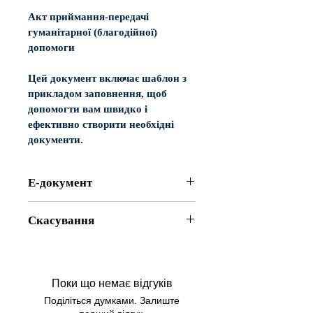
Акт приймання-передачі 
гуманітарної (благодійної) 
допомоги
Цей документ включає шаблон з 
прикладом заповнення, щоб 
допомогти вам швидко і 
ефективно створити необхідні 
документи.
Е-документ
Електронний документ 
- Достатньо 
Скасування
обрати необхідний документ, 
оплатити - і шаблон автоматично буде 
Відповідно до Постановою Кабінету 
сформований на Ваших очах. Після 
Міністрів України від 19 березня 
цього Ви отримуєте документ на 
1994 р. №172 «Про реалізацію 
електронну адресу у форматі Word, 
Поки що немає відгуків
окремих положень Закону України 
щоб змінити його у відповідності до 
Поділіться думками. Залиште
«Про захист прав споживачів» ви не 
своїх вподобань.