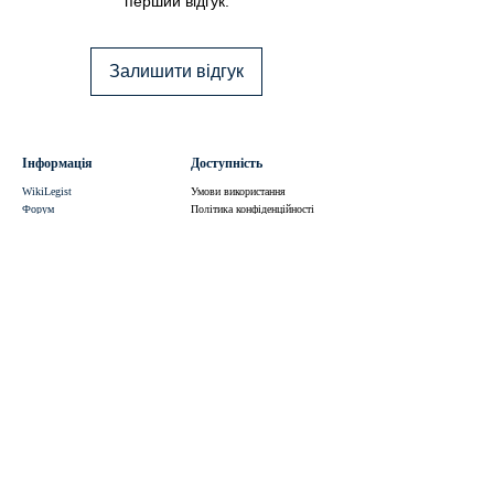
перший відгук.
може вимагати повернення коштів 
за цей товар після того, як 
документ надано.
Залишити відгук
Інформація
Доступність
WikiLegist
Умови використання
Форум
Політика конфіденційності
Спільнота
Права користувачів
Події
Політика відшкодування
Академія
Публічний договір
Умови співпраці
Виконавцям
Приєднатися
Політика поведінки
Умови використання
Політика конфіденційності
Умови співпраці
Центр турботи