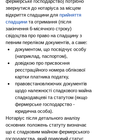
фермерське господарство) потрібно 
звернутися до нотаріуса за місцем 
відкриття спадщини для 
прийняття 
спадщини
 та отримання (після 
закінчення 6-місячного строку) 
свідоцтва про право на спадщину з 
певним переліком документів, а саме:
документом, що посвідчує особу 
(наприклад, паспортом),
довідкою про присвоєння 
реєстраційного номера облікової 
картки платника податку
,
правовстановлюючих документів 
щодо належності спадкового майна 
спадкодавцеві та статутом (якщо 
фермерське господарство - 
юридична особа).
Нотаріус після детального аналізу 
основних положень статуту визначає 
що є спадковим майном фермерського 
господарства, який правовий статус 