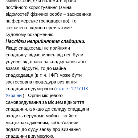
зміни особи, якій належить право 
постійного користування (зміна 
відомостей фізичної особи – засновника 
на фермерське господарство), то 
зазначена відмова підлягатиме 
судовому оскарженню.
Наслідки неприйняття спадщини.
Якщо спадкоємці не прийняли 
спадщину, відмовились від неї, були 
усунені від права на спадкування або 
взагалі відсутні, то до майна 
спадкодавця (в т. ч. і ФГ) може бути 
застосована процедура визнання 
спадщини відумерлою (
стаття 1277 ЦК 
України
).  Орган місцевого 
самоврядування за місцем відкриття 
спадщини, а якщо до складу спадщини 
входить нерухоме майно - за його 
місцезнаходженням, зобов'язаний 
подати до суду заяву про визнання 
спадщини відумерлою.