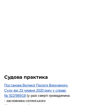
Судова практика
Постанова Великої Палати Верховного 
Суду від 23 червня 2020 року у справі 
№ 922/989/18
 (у разі смерті громадянина 
- засновника селянського 