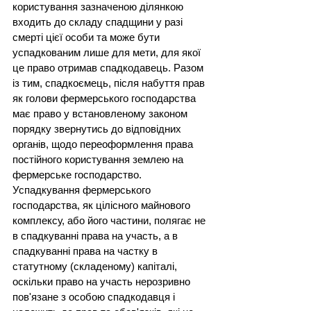
користування зазначеною ділянкою 
входить до складу спадщини у разі 
смерті цієї особи та може бути 
успадкованим лише для мети, для якої 
це право отримав спадкодавець. Разом 
із тим, спадкоємець, після набуття прав 
як голови фермерського господарства 
має право у встановленому законом 
порядку звернутись до відповідних 
органів, щодо переоформлення права 
постійного користування землею на 
фермерське господарство.
Успадкування фермерського 
господарства, як цілісного майнового 
комплексу, або його частини, полягає не 
в спадкуванні права на участь, а в 
спадкуванні права на частку в 
статутному (складеному) капіталі, 
оскільки право на участь нерозривно 
пов'язане з особою спадкодавця і 