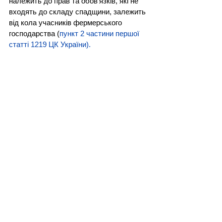
належить до прав та обов'язків, які не 
входять до складу спадщини, залежить 
від кола учасників фермерського 
господарства (
пункт 2 частини першої 
статті 1219 ЦК України).