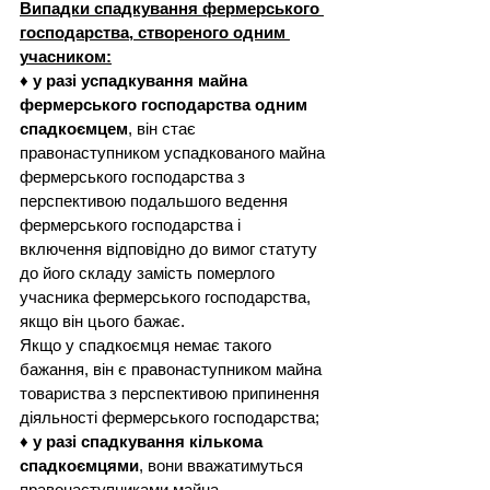
Випадки спадкування фермерського 
господарства, створеного одним 
учасником:
♦ 
у разі успадкування майна 
фермерського господарства одним 
спадкоємцем
, він стає 
правонаступником успадкованого майна 
фермерського господарства з 
перспективою подальшого ведення 
фермерського господарства і 
включення відповідно до вимог статуту 
до його складу замість померлого 
учасника фермерського господарства, 
якщо він цього бажає.
Якщо у спадкоємця немає такого 
бажання, він є правонаступником майна 
товариства з перспективою припинення 
діяльності фермерського господарства;
♦ 
у разі спадкування кількома 
спадкоємцями
, вони вважатимуться 
правонаступниками майна 