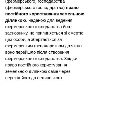
(фермерського) господарства 
(фермерського господарства) 
право 
постійного користування земельною 
ділянкою
, наданою для ведення 
фермерського господарства його 
засновнику, не припиняється зі смертю 
цієї особи, а зберігається за 
фермерським господарством до якого 
воно перейшло після створення 
фермерського господарства. Звідси 
право постійного користування 
земельною ділянкою саме через 
перехід його до селянського 
(фермерського) господарства 
(фермерського господарства) не 
входить до складу спадщини. 
Спадкувати можна права померлого 
засновника (члена) щодо селянського 
(фермерського) господарства 
(фермерського господарства), а не 
земельну ділянку, яка перебуває в 