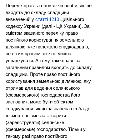
Перелік прав та обов`язків особи, які не 
входять до складу спадщини 
визначений у 
статті 1219
 Цивільного 
кодексу України (далі - ЦК України). За 
змістом вказаного переліку право 
постійного користування земельною 
ділянкою, яке належало спадкодавцю, 
не є тим правом, яке не можна 
успадкувати. А тому таке право за 
загальним правилом входить до складу 
спадщини. Проте право постійного 
користування земельною ділянкою, яку 
отримав для ведення селянського 
(фермерського) господарства його 
засновник, може бути об`єктом 
спадкування, якщо зазначена особа до 
її смерті не змогла створити 
(зареєструвати) селянське 
(фермерське) господарство. Тільки у 
такому разі право постійного 