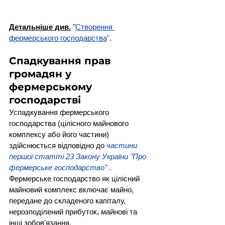
Детальніше див.
 "
Створення 
фермерського господарства
"
.
Спадкування прав 
громадян у 
фермерському 
господарстві
Успадкування фермерського 
господарства (цілісного майнового 
комплексу або його частини) 
здійснюється відповідно до 
частини 
першої статті 23 Закону України "Про 
фермерське господарство"
 . 
Фермерське господарство як цілісний 
майновий комплекс включає майно, 
передане до складеного капіталу, 
нерозподілений прибуток, майнові та 
інші зобов'язання. 