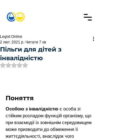
Legist Online
2 лют. 2021 р.
Читати 7 хв
Пільги для дітей з
інвалідністю
Оцінка: NaN з 5 зірок.
Поняття
Особою з інвалідністю
 є особа зі 
стійким розладом функцій організму, що 
при взаємодії із зовнішнім середовищем 
може призводити до обмеження її 
життєдіяльності, внаслідок чого 