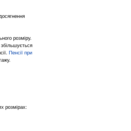
досягнення 
ьного розміру. 
я збільшується 
ії. 
Пенсії при 
тажу.
их розмірах: