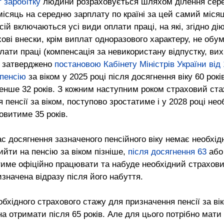
 заробітку
 людини розраховується шляхом ділення сере
ісяць на середню зарплату по країні за цей самий місяц
ій включаються усі види оплати праці, на які, згідно д
ові внески, крім виплат одноразового характеру, не обу
ати праці (компенсація за невикористану відпустку, вих
х затверджено 
постановою Кабінету Міністрів України від
 пенсію
 за віком у 2025 році після досягнення віку 60 рокі
енше 32 років. З кожним наступним роком страховий ста
 пенсії за віком, поступово зростатиме і у 2028 році нео
овитиме 35 років.
 досягнення зазначеного пенсійного віку немає необхідн
ийти на пенсію за віком пізніше, 
після досягнення 63
або
ме офіційно працювати та набуде необхідний страховий
значена відразу після його набуття.
еобхідного страхового стажу для призначення пенсії за вік
на отримати після 65 років. Але для цього потрібно мати