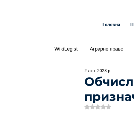
Головна
П
WikiLegist
Аграрне право
2 лют. 2023 р.
Адміністративне правопору
Обчисл
призна
Господарський процес
Е
Оцінка: NaN з 5 зір
Військовий обов'язок
Со