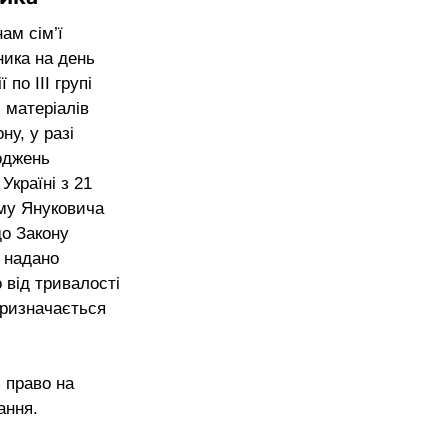
ам сім’ї 
ника на день 
по III групі 
 матеріалів 
ну, у разі 
оджень 
Україні з 21 
иму Януковича 
до Закону 
 надано 
 від тривалості 
призначається 
 право на 
ання.