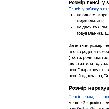
Розмір пенсії у 
Пенсія у зв'язку з в
на одного непрац
годувальника;
на двох та більш
годувальника, щ
Загальний розмір пен
членів родини померл
(тобто, родинам, го
що втратили годувал
пенсії нараховуютьс
пенсій одночасно, їй
Розмір нараху
Пенсіонерам, які пр
менше 2-х років післ
у роботі, з більш вис