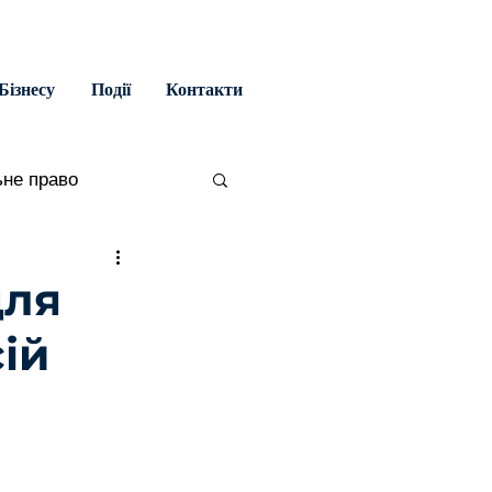
Бізнесу
Події
Контакти
ьне право
во
для
ій
яльність
ційне право