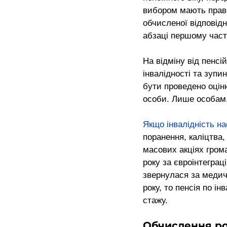
вибором мають право 
обчисленої відповідн
абзаці першому части
На відміну від пенсій
інвалідності та зупи
бути проведено оцін
особи. Лише особам, 
Якщо інвалідність на
поранення, каліцтва,
масових акціях грома
року за євроінтеграц
звернулася за медичн
року, то пенсія по і
стажу.
Обчислення роз