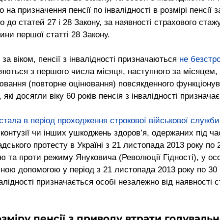
на призначення пенсії по інвалідності в розмірі пенсії за
о до статей 27 і 28 Закону, за наявності страхового стажу
ни першої статті 28 Закону.
 за віком, пенсії з інвалідності призначаються 
не безстр
няються з першого числа місяця, наступного за місяцем,
ювання (повторне оцінювання) повсякденного функціонува
які досягли віку 60 років пенсія з інвалідності признача
стала в період проходження строкової військової служби
 контузії чи інших ушкоджень здоров’я, одержаних під час
дського протесту в Україні з 21 листопада 2013 року по 
ію та проти режиму Януковича (Революції Гідності), у осо
ою допомогою у період з 21 листопада 2013 року по 30 к
нвалідності призначається особі незалежно від наявності 
міру пенсії з приводу втрати годуваль