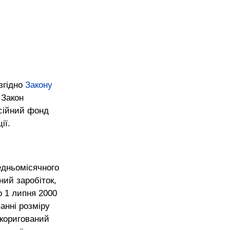
Митне право
о
Трудове право
гідно 
Закону 
 Закон 
ійськовослужбовцям
сійний фонд 
ії.
едньомісячного 
ий заробіток, 
о 1 липня 2000 
анні розміру 
зкоригований 