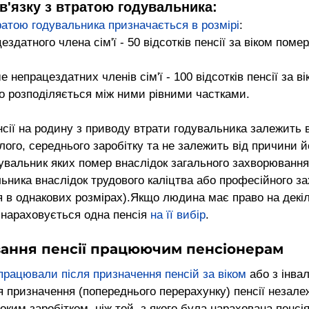
зв'язку з втратою годувальника:
тратою годувальника призначається в розмірі
:
ездатного члена сім'ї - 50 відсотків пенсії за віком помер
е непрацездатних членів сім'ї - 100 відсотків пенсії за в
о розподіляється між ними рівними частками.
сії на родину з приводу втрати годувальника залежить ві
ого, середнього заробітку та не залежить від причини й
дувальник яких помер внаслідок загального захворювання
ьника внаслідок трудового каліцтва або професійного з
я в однакових розмірах).Якщо людина має право на декіл
 нараховується одна пенсія 
на її вибір
.
вання пенсії працюючим пенсіонерам
опрацювали після призначення пенсій за віком
 або з інвал
я призначення (попереднього перерахунку) пенсії незале
оким заробітком, ніж той, з якого була нарахована пенсія,