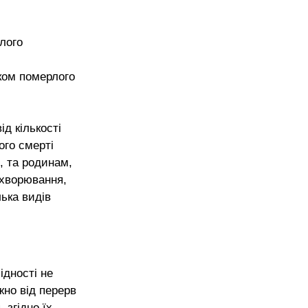
лого 
іком померлого 
д кількості 
ого смерті 
, та родинам, 
ахворювання, 
ька видів 
ідності не 
жно від перерв 
 згідно їх 