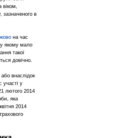
 віком, 
, зазначеного в 
оково
 на час 
 у якому мало 
ння такої 
ється довічно.
 або внаслідок 
 участі у 
21 лютого 2014 
би, яка 
вітня 2014 
страхового 
ника