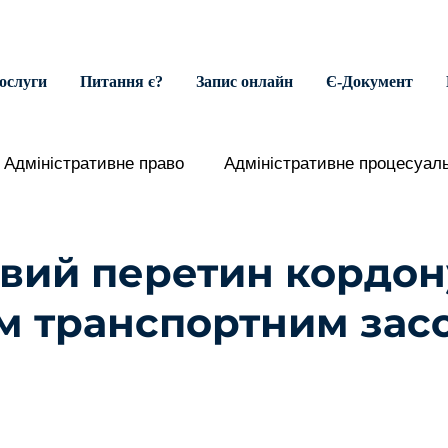
ослуги
Питання є?
Запис онлайн
Є-Документ
Адміністративне право
Адміністративне процесуал
шення
Виконавче провадження
Господарське пра
овий перетин кордон
м транспортним зас
кологічне право
Житлове право
Адвокатська ді
ок.
ціальне забезпечення
Земельне право
Конститу