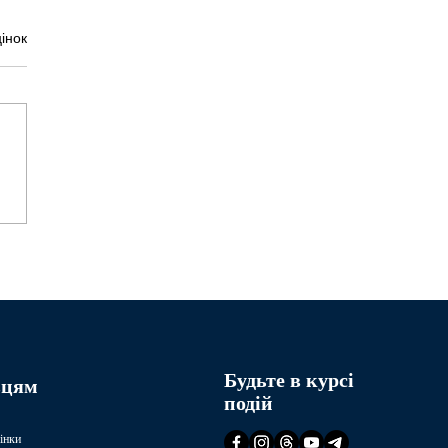
криття приватного
інок
ладу дошкільної
іти
міністративне_право
ова консультація не є
ійним роз'ясненням, носить
рмаційний характер та не
 безумовно...
Будьте в курсі
вцям
подій
інки