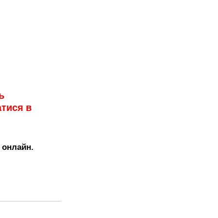
Митне право
о
Трудове право
ь 
ійськовослужбовцям
тися в 
онлайн. 