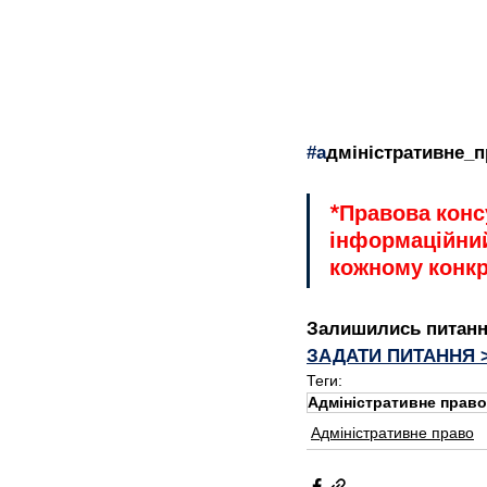
Кримінальне право
Крим
Міжнародне право
Нотар
#а
дміністративне_п
*Правова конс
Фінансове право
Цивіль
інформаційний
кожному конкр
Усиновлювачі
Питання 
Залишились питанн
ЗАДАТИ ПИТАННЯ 
Теги:
Адміністративне право
Адміністративне право