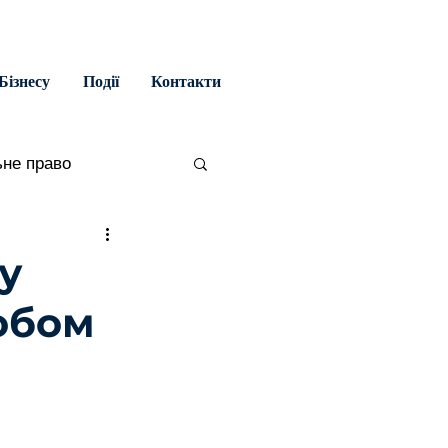
Бізнесу
Події
Контакти
ьне право
во
у
обом
яльність
ційне право