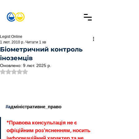
Legist Online
1 лют. 2010 р.
Читати 1 хв
Біометричний контроль
іноземців
Оновлено:
9 лют. 2025 р.
Оцінка: NaN з 5 зірок.
#а
дміністративне_право
*Правова консультація не є 
офіційним роз'ясненням, носить 
інформаційний характер та не 