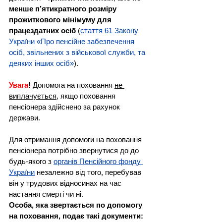
менше п’ятикратного розміру 
прожиткового мінімуму для 
працездатних осіб
 (
стаття 61 Закону 
України «Про пенсійне забезпечення 
осіб, звільнених з військової служби, та 
деяких інших осіб»
).
Увага
!
 Допомога на поховання 
не 
виплачується
, якщо поховання 
пенсіонера здійснено за рахунок 
держави.
Для отримання допомоги на поховання 
пенсіонера потрібно звернутися до до 
будь-якого з 
органів Пенсійного фонду 
України
 незалежно від того, перебував 
він у трудових відносинах на час 
настання смерті чи ні.
Особа, яка звертається по допомогу 
на поховання, подає такі документи: