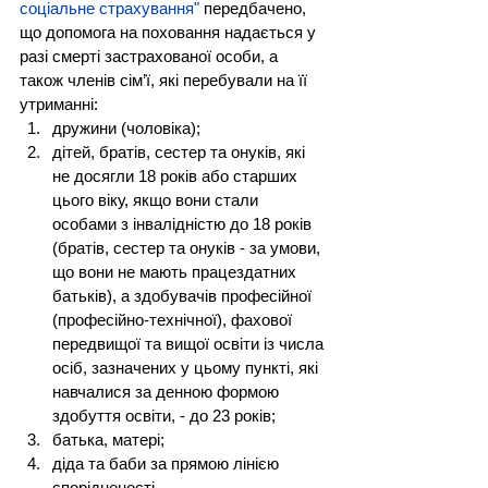
соціальне страхування"
 передбачено, 
що допомога на поховання надається у 
разі смерті застрахованої особи, а 
також членів сім’ї, які перебували на її 
утриманні:
дружини (чоловіка);
дітей, братів, сестер та онуків, які 
не досягли 18 років або старших 
цього віку, якщо вони стали 
особами з інвалідністю до 18 років 
(братів, сестер та онуків - за умови, 
що вони не мають працездатних 
батьків), а здобувачів професійної 
(професійно-технічної), фахової 
передвищої та вищої освіти із числа 
осіб, зазначених у цьому пункті, які 
навчалися за денною формою 
здобуття освіти, - до 23 років;
батька, матері;
діда та баби за прямою лінією 
спорідненості.