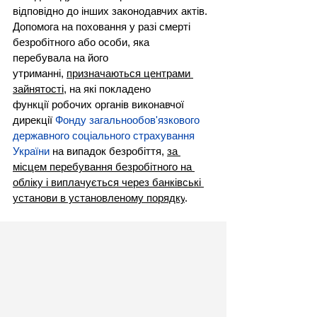
відповідно до інших законодавчих актів.
Допомога на поховання у разі смерті 
безробітного або особи, яка 
перебувала на його 
утриманні, 
призначаються центрами 
зайнятості
, на які покладено 
функції робочих органів виконавчої 
дирекції 
Фонду загальнообов'язкового 
державного соціального страхування 
України
на випадок безробіття, 
за 
місцем перебування безробітного на 
обліку і виплачується через банківські 
установи в установленому порядку
.