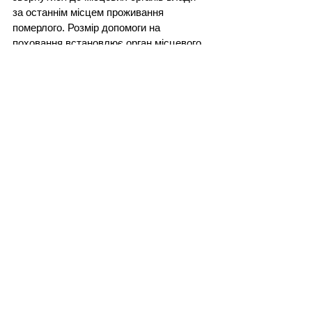
за останнім місцем проживання 
померлого. Розмір допомоги на 
поховання встановлює орган місцевого 
самоврядування і у різних регіонах він 
може бути різний!