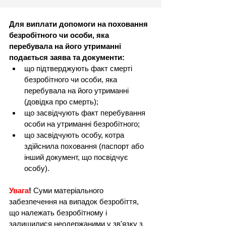
Для виплати допомоги на поховання 
безробітного чи особи, яка 
перебувала на його утриманні 
подається заява та документи:
що підтверджують факт смерті 
безробітного чи особи, яка 
перебувала на його утриманні 
(довідка про смерть);
що засвідчують факт перебування 
особи на утриманні безробітного;
що засвідчують особу, котра 
здійснила поховання (паспорт або 
інший документ, що посвідчує 
особу).
Увага
!
 Суми матеріального 
забезпечення на випадок безробіття, 
що належать безробітному і 
залишилися неодержаними у зв'язку з 