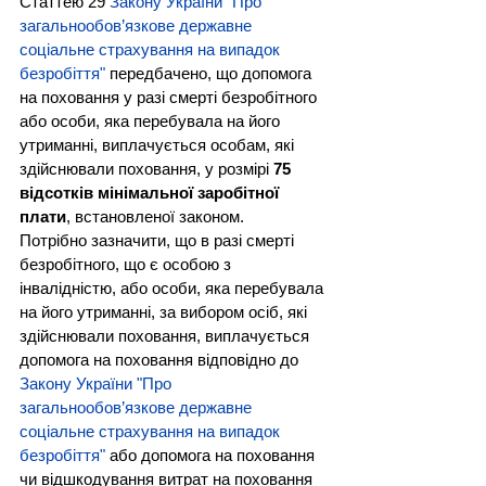
Статтею 29 
Закону України "Про 
загальнообов’язкове державне 
соціальне страхування на випадок 
безробіття"
 передбачено, що допомога 
на поховання у разі смерті безробітного 
або особи, яка перебувала на його 
утриманні, виплачується особам, які 
здійснювали поховання, у розмірі 
75 
відсотків мінімальної заробітної 
плати
, встановленої законом.
Потрібно зазначити, що в разі смерті 
безробітного, що є особою з 
інвалідністю, або особи, яка перебувала 
на його утриманні, за вибором осіб, які 
здійснювали поховання, виплачується 
допомога на поховання відповідно до 
Закону України "Про 
загальнообов’язкове державне 
соціальне страхування на випадок 
безробіття"
 або допомога на поховання 
чи відшкодування витрат на поховання 