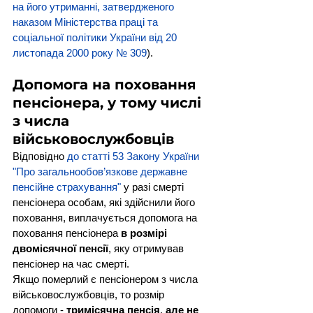
на його утриманні, затвердженого 
наказом Міністерства праці та 
соціальної політики України від 20 
листопада 2000 року № 309
).
Допомога на поховання 
пенсіонера, у тому числі 
з числа 
військовослужбовців
Відповідно 
до статті 53 Закону України 
"Про загальнообов’язкове державне 
пенсійне страхування"
 у разі смерті 
пенсіонера особам, які здійснили його 
поховання, виплачується допомога на 
поховання пенсіонера 
в розмірі 
двомісячної пенсії
, яку отримував 
пенсіонер на час смерті.
Якщо померлий є пенсіонером з числа 
військовослужбовців, то розмір 
допомоги - 
тримісячна пенсія
, 
але не 