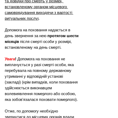
та довідки про смерть у розмірі, 
встановленому органом місцевого 
самоврядування виходячи з вартості 
ритуальних послуг
.
Допомога на поховання надається в 
день звернення за нею 
протягом шести 
місяців
 після смерті особи у розмірі, 
встановленому на день смерті.
Увага
!
 Допомога на поховання не 
виплачується у разі смерті особи, яка 
перебувала на повному державному 
утриманні у відповідній установі 
(закладі) (крім випадків, коли поховання 
здійснюється виконавцем 
волевиявлення померлого або особою, 
яка зобов'язалася поховати померлого).
Отже, по допомогу необхідно 
звернутися до місцевих органів влади 