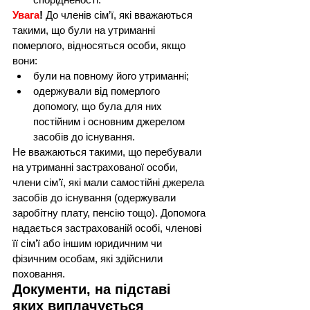
Увага
!
 До членів сім’ї, які вважаються 
такими, що були на утриманні 
померлого, відносяться особи, якщо 
вони:
були на повному його утриманні;
одержували від померлого 
допомогу, що була для них 
постійним і основним джерелом 
засобів до існування.
Не вважаються такими, що перебували 
на утриманні застрахованої особи, 
члени сім’ї, які мали самостійні джерела 
засобів до існування (одержували 
заробітну плату, пенсію тощо). Допомога 
надається застрахованій особі, членові 
її сім’ї або іншим юридичним чи 
фізичним особам, які здійснили 
поховання.
Документи, на підставі 
яких виплачується 