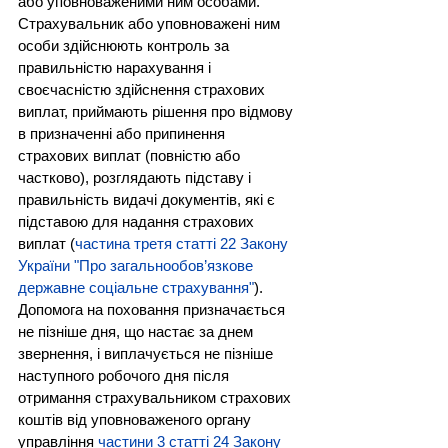
або уповноваженими ним особами. 
Страхувальник або уповноважені ним 
особи здійснюють контроль за 
правильністю нарахування і 
своєчасністю здійснення страхових 
виплат, приймають рішення про відмову 
в призначенні або припинення 
страхових виплат (повністю або 
частково), розглядають підставу і 
правильність видачі документів, які є 
підставою для надання страхових 
виплат (
частина третя статті 22 Закону 
України "Про загальнообов’язкове 
державне соціальне страхування"
).
Допомога на поховання призначається 
не пізніше дня, що настає за днем 
звернення, і виплачується не пізніше 
наступного робочого дня після 
отримання страхувальником страхових 
коштів від уповноваженого органу 
управління 
частини 3 статті 24 Закону 