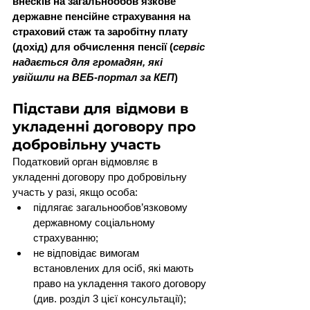
внесків на загальнообов'язкове 
державне пенсійне страхування на 
страховий стаж та заробітну плату 
(дохід) для обчислення пенсії (
сервіс 
надається для громадян, які 
увійшли на ВЕБ-портал за КЕП
)
Підстави для відмови в 
укладенні договору про 
добровільну участь
Податковий орган відмовляє в 
укладенні договору про добровільну 
участь у разі, якщо особа:
підлягає загальнообов’язковому 
державному соціальному 
страхуванню;
не відповідає вимогам 
встановлених для осіб, які мають 
право на укладення такого договору 
(див. розділ 3 цієї консультації);