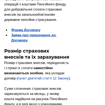
операцій з коштами Пенсійного фонду, 
для добровільної сплати страхових 
внесків на загальнообов'язкове 
державне пенсійне страхування.
Форма Договору
Заява про приєднання до 
Договору
Розмір страхових 
внесків та їх зарахування
Розмір страхових внесків, періодичність 
і строки їх сплати 
самостійно 
визначаються особою
, яка укладає 
договір (
пункт дев'ятий статті 12 Закону
).
Суми сплачених страхових внесків 
зараховуються за місяць, у якому 
кошти надійшли на рахунок Пенсійного 
фонду, а в разі якщо з урахуванням 