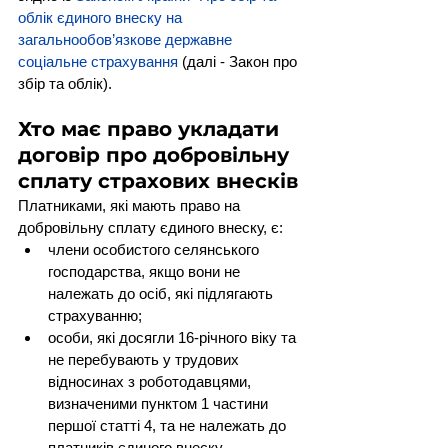
облік єдиного внеску на 
загальнообов’язкове державне 
соціальне страхування
 (далі - Закон про 
збір та облік).
Хто має право укладати 
договір про добровільну 
сплату страхових внесків
Платниками, які мають право на 
добровільну сплату єдиного внеску, є:
члени особистого селянського 
господарства, якщо вони не 
належать до осіб, які підлягають 
страхуванню;
особи, які досягли 16-річного віку та 
не перебувають у трудових 
відносинах з роботодавцями, 
визначеними пунктом 1 частини 
першої статті 4, та не належать до 
платників єдиного внеску, 