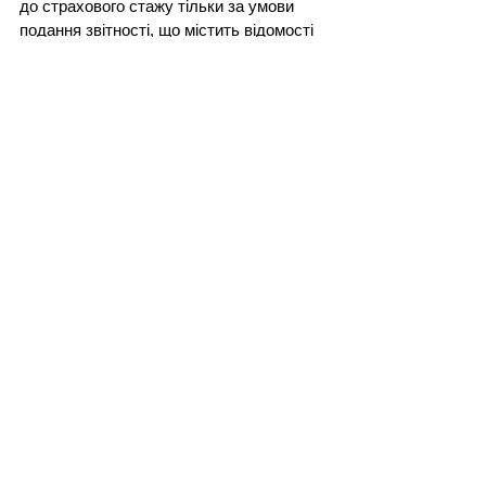
до страхового стажу тільки за умови 
подання звітності, що містить відомості 
про суми добровільних внесків, 
передбачених договором про 
добровільну участь (підпункт 3 пункту 3 
розділу V 
Інструкції
).
Нормативна база
Закон України "Про 
загальнообов'язкове державне 
пенсійне страхування"
Закон України "Про збір та облік 
єдиного внеску на 
загальнообов'язкове державне 
соціальне страхування"
Закон України «Про внесення змін 
до деяких законів України щодо 
спрощення механізму участі у 
загальнообов’язковому державному 
пенсійному страхуванні» від 4 