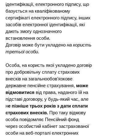
ідентифікації, електронного підпису, що 
базується на кваліфікованому 
сертифікаті електронного підпису, інших 
засобів електронної ідентифікації, які 
дають змогу однозначного 
встановлення особи.
Договір може бути укладено 
на користь 
третьої особи
.
Особа, на користь якої укладено договір 
про добровільну сплату страхових 
внесків на загальнообов’язкове 
державне пенсійне страхування, 
може 
відмовитися
 від права, наданого їй на 
підставі договору, у будь-який час, але 
н
е пізніше трьох років з дати сплати 
страхових внесків.
 Про таку відмову 
особа повідомляє Пенсійний фонд 
через особистий кабінет застрахованої 
особи на веб-порталі електронних 