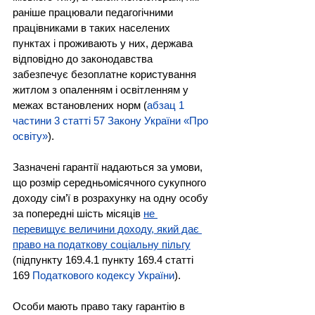
раніше працювали педагогічними 
працівниками в таких населених 
пунктах і проживають у них, держава 
відповідно до законодавства 
забезпечує безоплатне користування 
житлом з опаленням і освітленням у 
межах встановлених норм (
абзац 1 
частини 3 статті 57 Закону України «Про 
освіту»
).
Зазначені гарантії надаються за умови, 
що розмір середньомісячного сукупного 
доходу сім’ї в розрахунку на одну особу 
за попередні шість місяців 
не 
перевищує величини доходу, який дає 
право на 
податкову соціальну пільгу
(підпункту 169.4.1 пункту 169.4 статті 
169 
Податкового кодексу України
).
Особи мають право таку гарантію в 