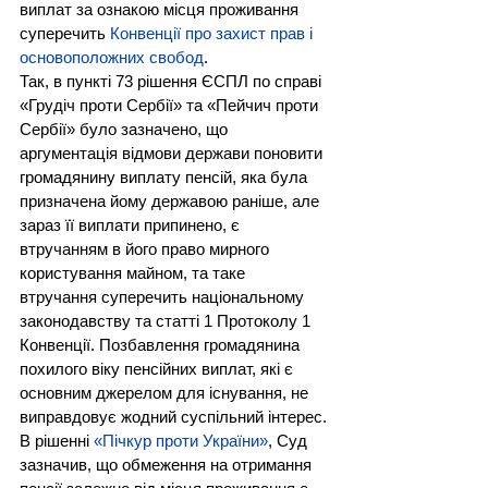
виплат за ознакою місця проживання 
суперечить 
Конвенції про захист прав і 
основоположних свобод
.
Так, в пункті 73 рішення ЄСПЛ по справі 
«Грудіч проти Сербії» та «Пейчич проти 
Сербії» було зазначено, що 
аргументація відмови держави поновити 
громадянину виплату пенсій, яка була 
призначена йому державою раніше, але 
зараз її виплати припинено, є 
втручанням в його право мирного 
користування майном, та таке 
втручання суперечить національному 
законодавству та статті 1 Протоколу 1 
Конвенції. Позбавлення громадянина 
похилого віку пенсійних виплат, які є 
основним джерелом для існування, не 
виправдовує жодний суспільний інтерес.
В рішенні 
«Пічкур проти України»
, Суд 
зазначив, що обмеження на отримання 