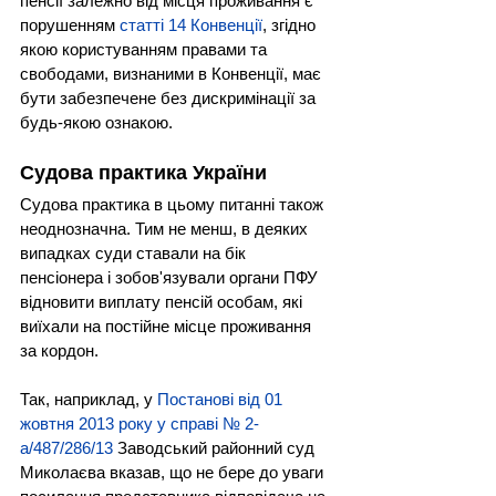
пенсії залежно від місця проживання є 
порушенням 
статті 14 Конвенції
, згідно 
якою користуванням правами та 
свободами, визнаними в Конвенції, має 
бути забезпечене без дискримінації за 
будь-якою ознакою.
Судова практика України
Судова практика в цьому питанні також 
неоднозначна. Тим не менш, в деяких 
випадках суди ставали на бік 
пенсіонера і зобов'язували органи ПФУ 
відновити виплату пенсій особам, які 
виїхали на постійне місце проживання 
за кордон.
Так, наприклад, у
Постанові від 01 
жовтня 2013 року у справі № 2-
а/487/286/13
Заводський районний суд 
Миколаєва вказав, що не бере до уваги 