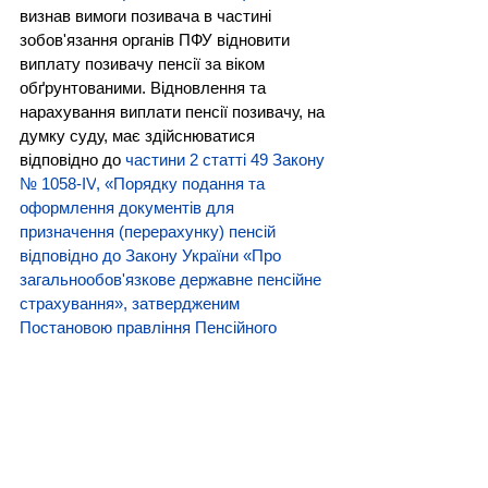
визнав вимоги позивача в частині 
зобов'язання органів ПФУ відновити 
виплату позивачу пенсії за віком 
обґрунтованими. Відновлення та 
нарахування виплати пенсії позивачу, на 
думку суду, має здійснюватися 
відповідно до 
частини 2 статті 49 Закону 
№ 1058-IV
, 
«Порядку подання та 
оформлення документів для 
призначення (перерахунку) пенсій 
відповідно до Закону України «Про 
загальнообов'язкове державне пенсійне 
страхування», затвердженим 
Постановою правління Пенсійного 
фонду України від 25 листопада 2005 
року №22-1.
Нормативна база
Конституція України
Закон України"Про пенсійне 