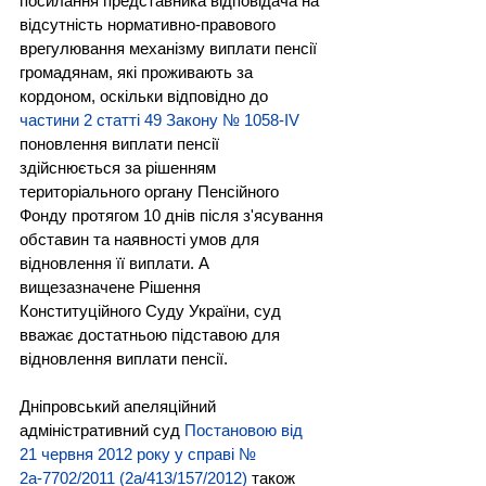
посилання представника відповідача на 
відсутність нормативно-правового 
врегулювання механізму виплати пенсії 
громадянам, які проживають за 
кордоном, оскільки відповідно до 
частини 2 статті 49 Закону № 1058-IV
поновлення виплати пенсії 
здійснюється за рішенням 
територіального органу Пенсійного 
Фонду протягом 10 днів після з'ясування 
обставин та наявності умов для 
відновлення її виплати. А 
вищезазначене Рішення 
Конституційного Суду України, суд 
вважає достатньою підставою для 
відновлення виплати пенсії.
Дніпровський апеляційний 
адміністративний суд 
Постановою від 
21 червня 2012 року у справі № 
2а-7702/2011 (2а/413/157/2012)
 також 