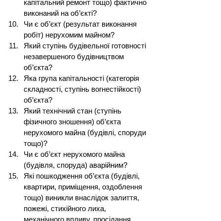
капітальний ремонт тощо) фактично 
виконаний на об’єкті?
Чи є об’єкт (результат виконання 
робіт) нерухомим майном?
Який ступінь будівельної готовності 
незавершеного будівництвом 
об’єкта?
Яка група капітальності (категорія 
складності, ступінь вогнестійкості) 
об’єкта?
Який технічний стан (ступінь 
фізичного зношення) об’єкта 
нерухомого майна (будівлі, споруди 
тощо)?
Чи є об’єкт нерухомого майна 
(будівля, споруда) аварійним?
Які пошкодження об’єкта (будівлі, 
квартири, приміщення, оздоблення 
тощо) виникли внаслідок залиття, 
пожежі, стихійного лиха, 
механічного впливу, просідання 