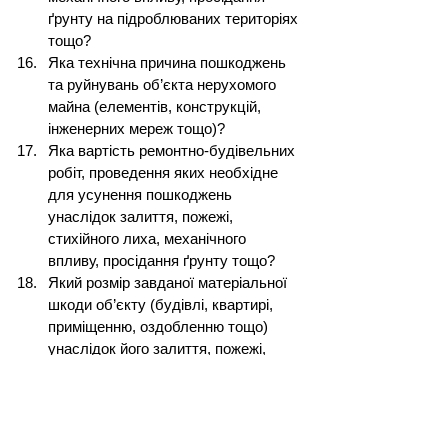
ґрунту на підроблюваних територіях 
тощо?
Яка технічна причина пошкоджень 
та руйнувань об’єкта нерухомого 
майна (елементів, конструкцій, 
інженерних мереж тощо)?
Яка вартість ремонтно-будівельних 
робіт, проведення яких необхідне 
для усунення пошкоджень 
унаслідок залиття, пожежі, 
стихійного лиха, механічного 
впливу, просідання ґрунту тощо?
Який розмір завданої матеріальної 
шкоди об’єкту (будівлі, квартирі, 
приміщенню, оздобленню тощо) 
унаслідок його залиття, пожежі, 
стихійного лиха, механічного 
впливу, просідання ґрунту тощо?
Яке функціональне призначення 
приміщень? Чи належать 