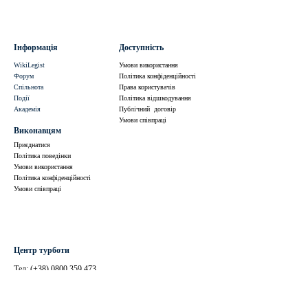
Інформація
Доступність
WikiLegist
Умови використання
Форум
Політика конфіденційності
Спільнота
Права користувачів
Події
Політика відшкодування
Академія
Публічний договір
Умови співпраці
Виконавцям
Приєднатися
Політика поведінки
Умови використання
Політика конфіденційності
Умови співпраці
Центр турботи
Тел: (+38)
0800 359 473
(безкоштовно по Україні)