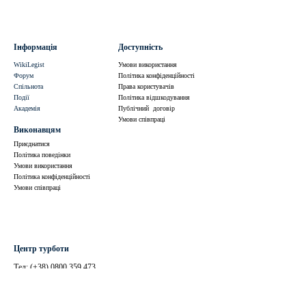
Інформація
Доступність
WikiLegist
Умови використання
Форум
Політика конфіденційності
Спільнота
Права користувачів
Події
Політика відшкодування
Академія
Публічний договір
Умови співпраці
Виконавцям
Приєднатися
Політика поведінки
Умови використання
Політика конфіденційності
Умови співпраці
Центр турботи
Тел: (+38)
0800 359 473
(безкоштовно по Україні)