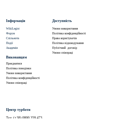
Інформація
Доступність
WikiLegist
Умови використання
Форум
Політика конфіденційності
Спільнота
Права користувачів
Події
Політика відшкодування
Академія
Публічний договір
Умови співпраці
Виконавцям
Приєднатися
Політика поведінки
Умови використання
Політика конфіденційності
Умови співпраці
Центр турботи
Тел: (+38)
0800 359 473
(безкоштовно по Україні)